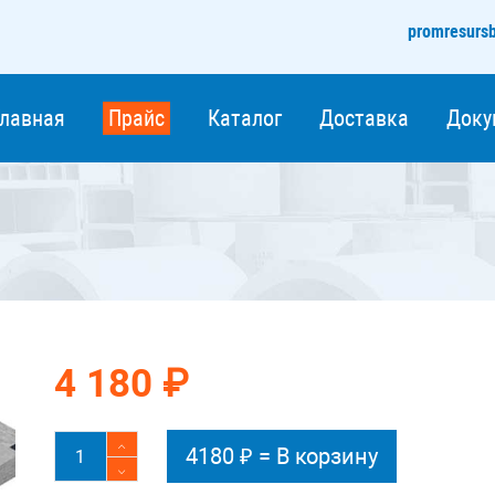
promresurs
Главная
Прайс
Каталог
Доставка
Доку
4 180 ₽
4180
₽ =
В корзину