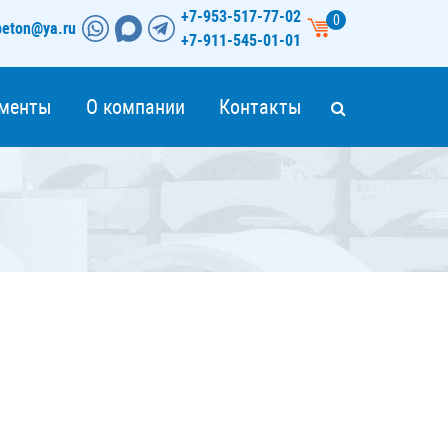
+7-953-517-77-02
0
beton@ya.ru
+7-911-545-01-01
менты
О компании
Контакты